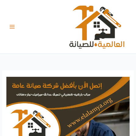
خطي
لى
لمحتوى