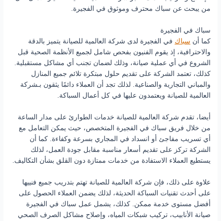
من يبحث عن سباك محترف وموثوق في الفجيرة.
سباك في الفجيرة
كما أن
سباك
في الفجيرة لدى شركة العالمية للصيانة يتميز بالدقة
والاحترافية، إذ يقوم الفنيون بفحص شامل لجميع الأنظمة الصحية قبل
الشروع في أي عملية صيانة، وذلك لضمان تجنب أي مشاكل مستقبلية.
كذلك، تعتمد الشركة على تقديم حلول مبتكرة تلائم جميع المنازل
والمباني التجارية والصناعية. لذلك تجد أن العملاء دائمًا يثقون بـشركة
العالمية للصيانة ويعتمدون عليها في كل أعمال السباكة.
أيضا، تقدم شركة العالمية للصيانة خدمات الطوارئ على مدار الساعة
من خلال فريق سباك في الفجيرة المتخصص، حيث يمكن التعامل مع
أي تسريب مفاجئ أو انسداد في المجاري بسرعة وكفاءة. كما أن
الشركة تركز على تقديم أسعار مناسبة مقابل جودة العمل، لذلك
يستطيع العملاء الاستفادة من خدمات ممتازة دون القلق بشأن التكاليف.
علاوة على ذلك، فإن شركة العالمية للصيانة تهتم بتدريب جميع فنييها
على أحدث تقنيات السباكة الحديثة، لذلك يضمن العملاء الحصول على
أفضل مستوى خدمة ممكن. كذلك، يشمل عمل سباك في الفجيرة
صيانة الأنابيب، تركيب شبكات المياه، وإصلاح مشاكل الصرف الصحي